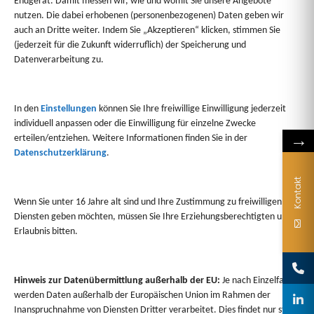
Endgerät. Damit messen wir, wie und womit Sie unsere Angebote
1/48
nutzen. Die dabei erhobenen (personenbezogenen) Daten geben wir
auch an Dritte weiter. Indem Sie „Akzeptieren“ klicken, stimmen Sie
(jederzeit für die Zukunft widerruflich) der Speicherung und
Datenverarbeitung zu.
In den
Einstellungen
können Sie Ihre freiwillige Einwilligung jederzeit
individuell anpassen oder die Einwilligung für einzelne Zwecke
→
erteilen/entziehen. Weitere Informationen finden Sie in der
Datenschutzerklärung
.
Sie haben Fragen?
Kontakt
Wir beraten Sie gerne persönlich zu Formatwahl,
Wenn Sie unter 16 Jahre alt sind und Ihre Zustimmung zu freiwilligen
Kombinationen oder Gestaltungsmöglichkeiten.
Diensten geben möchten, müssen Sie Ihre Erziehungsberechtigten um
Erlaubnis bitten.
Hinweis zur Datenübermittlung außerhalb der EU:
Je nach Einzelfall
werden Daten außerhalb der Europäischen Union im Rahmen der
Inanspruchnahme von Diensten Dritter verarbeitet. Dies findet nur statt,