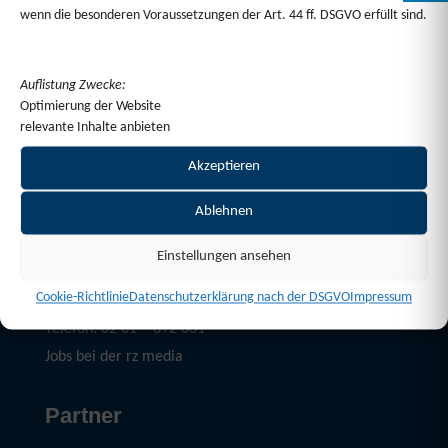
wenn die besonderen Voraussetzungen der Art. 44 ff. DSGVO erfüllt sind.
Auflistung Zwecke:
Optimierung der Website
relevante Inhalte anbieten
Akzeptieren
Ablehnen
Service
Einstellungen ansehen
Mediadaten Download
Cookie-Richtlinie
Datenschutzerklärung nach der DSGVO
Impressum
E-Mail: kontakt@rz-media.de
Telefon: 02 61 – 892 661
Jobs bei der rz media
Partner