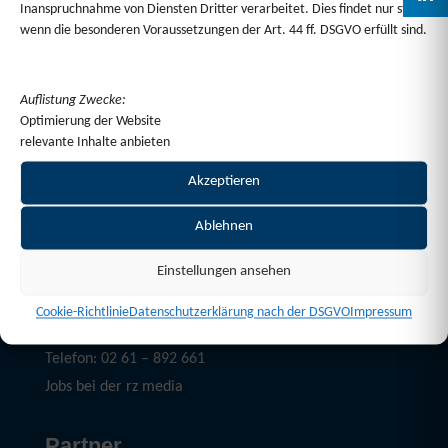
Inanspruchnahme von Diensten Dritter verarbeitet. Dies findet nur statt,
wenn die besonderen Voraussetzungen der Art. 44 ff. DSGVO erfüllt sind.
Auflistung Zwecke:
Optimierung der Website
relevante Inhalte anbieten
Akzeptieren
Ablehnen
Service
Einstellungen ansehen
Mediadaten Download
Cookie-Richtlinie
Datenschutzerklärung nach der DSGVO
Impressum
E-Mail: kontakt@rz-media.de
Telefon: 02 61 – 892 661
Jobs bei der rz media
Partner