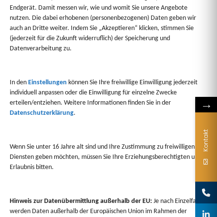
Endgerät. Damit messen wir, wie und womit Sie unsere Angebote
1/16
nutzen. Die dabei erhobenen (personenbezogenen) Daten geben wir
auch an Dritte weiter. Indem Sie „Akzeptieren“ klicken, stimmen Sie
(jederzeit für die Zukunft widerruflich) der Speicherung und
Datenverarbeitung zu.
In den
Einstellungen
können Sie Ihre freiwillige Einwilligung jederzeit
individuell anpassen oder die Einwilligung für einzelne Zwecke
→
erteilen/entziehen. Weitere Informationen finden Sie in der
Datenschutzerklärung
.
Sie haben Fragen?
Kontakt
Wenn Sie unter 16 Jahre alt sind und Ihre Zustimmung zu freiwilligen
Wir beraten Sie gerne persönlich zu Formatwahl,
Diensten geben möchten, müssen Sie Ihre Erziehungsberechtigten um
Kombinationen oder Gestaltungsmöglichkeiten.
Erlaubnis bitten.
Hinweis zur Datenübermittlung außerhalb der EU:
Je nach Einzelfall
werden Daten außerhalb der Europäischen Union im Rahmen der