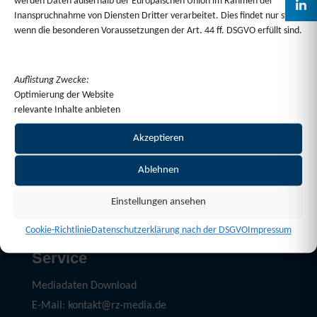
werden Daten außerhalb der Europäischen Union im Rahmen der
Inanspruchnahme von Diensten Dritter verarbeitet. Dies findet nur statt,
Wir beraten Sie gerne persönlich zu Formatwahl,
wenn die besonderen Voraussetzungen der Art. 44 ff. DSGVO erfüllt sind.
Kombinationen oder Gestaltungsmöglichkeiten.
Auflistung Zwecke:
Optimierung der Website
relevante Inhalte anbieten
Akzeptieren
Ablehnen
Einstellungen ansehen
Cookie-Richtlinie
Datenschutzerklärung nach der DSGVO
Impressum
Service
Mediadaten Download
E-Mail: kontakt@rz-media.de