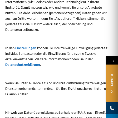
Informationen (wie Cookies oder andere Technologien) in Ihrem
Endgerät. Damit messen wir, wie und womit Sie unsere Angebote
nutzen. Die dabei erhobenen (personenbezogenen) Daten geben wir
auch an Dritte weiter. Indem Sie „Akzeptieren“ klicken, stimmen Sie
(jederzeit für die Zukunft widerruflich) der Speicherung und
ausbildung@dfh-haus.de
Datenverarbeitung zu.
Mbewerbung@thomas-next.de
www.thomas-next.de/karriere
In den
Einstellungen
können Sie Ihre freiwillige Einwilligung jederzeit
individuell anpassen oder die Einwilligung für einzelne Zwecke
1/27
→
erteilen/entziehen. Weitere Informationen finden Sie in der
Datenschutzerklärung
.
Kontakt
Wenn Sie unter 16 Jahre alt sind und Ihre Zustimmung zu freiwilligen
Diensten geben möchten, müssen Sie Ihre Erziehungsberechtigten um
Erlaubnis bitten.
Hinweis zur Datenübermittlung außerhalb der EU:
Je nach Einzelfall
Sie haben Fragen?