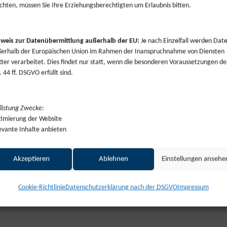
hten, müssen Sie Ihre Erziehungsberechtigten um Erlaubnis bitten.
weis zur Datenübermittlung außerhalb der EU:
Je nach Einzelfall werden Dat
erhalb der Europäischen Union im Rahmen der Inanspruchnahme von Diensten
tter verarbeitet. Dies findet nur statt, wenn die besonderen Voraussetzungen de
. 44 ff. DSGVO erfüllt sind.
listung Zwecke:
imierung der Website
evante Inhalte anbieten
EILAGE IN DER NAHE ZEITUNG UND DEM OEFFENTLICHER ANZEIGER
Akzeptieren
Ablehnen
Einstellungen ansehe
Cookie-Richtlinie
Datenschutzerklärung nach der DSGVO
Impressum