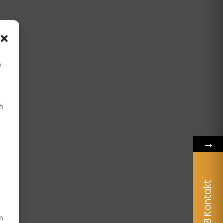
R
n
h
→
Kontakt
en