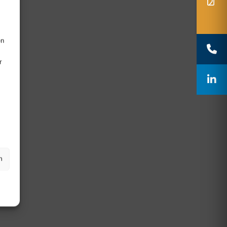
en
r
n