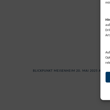
möc
Hin
auß
Dri
Art
Auf
Opt
rel
BLICKPUNKT MEISENHEIM 20. MAI 2025 ALS B