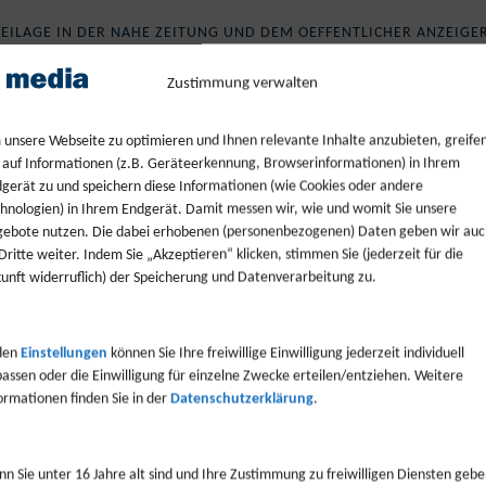
 BEILAGE IN DER NAHE ZEITUNG UND DEM OEFFENTLICHER ANZEIGE
Zustimmung verwalten
unsere Webseite zu optimieren und Ihnen relevante Inhalte anzubieten, greife
 auf Informationen (z.B. Geräteerkennung, Browserinformationen) in Ihrem
gerät zu und speichern diese Informationen (wie Cookies oder andere
hnologien) in Ihrem Endgerät. Damit messen wir, wie und womit Sie unsere
ebote nutzen. Die dabei erhobenen (personenbezogenen) Daten geben wir auc
Dritte weiter. Indem Sie „Akzeptieren“ klicken, stimmen Sie (jederzeit für die
unft widerruflich) der Speicherung und Datenverarbeitung zu.
den
Einstellungen
können Sie Ihre freiwillige Einwilligung jederzeit individuell
assen oder die Einwilligung für einzelne Zwecke erteilen/entziehen. Weitere
Loading PDF 15% ...
ormationen finden Sie in der
Datenschutzerklärung
.
n Sie unter 16 Jahre alt sind und Ihre Zustimmung zu freiwilligen Diensten geb