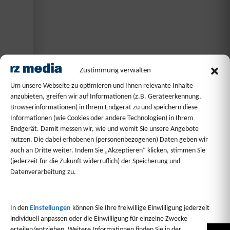
Zustimmung verwalten
1/72
Um unsere Webseite zu optimieren und Ihnen relevante Inhalte
anzubieten, greifen wir auf Informationen (z.B. Geräteerkennung,
Browserinformationen) in Ihrem Endgerät zu und speichern diese
Informationen (wie Cookies oder andere Technologien) in Ihrem
Endgerät. Damit messen wir, wie und womit Sie unsere Angebote
nutzen. Die dabei erhobenen (personenbezogenen) Daten geben wir
auch an Dritte weiter. Indem Sie „Akzeptieren“ klicken, stimmen Sie
(jederzeit für die Zukunft widerruflich) der Speicherung und
Datenverarbeitung zu.
In den
Einstellungen
können Sie Ihre freiwillige Einwilligung jederzeit
HANDWERK SPECIAL 251 VOM 01. SEPTEMBER 2025 ALS
individuell anpassen oder die Einwilligung für einzelne Zwecke
BEILAGE IN DER RHEIN-ZEITUNG UND IHREN
erteilen/entziehen. Weitere Informationen finden Sie in der
HEIMATAUSGABEN