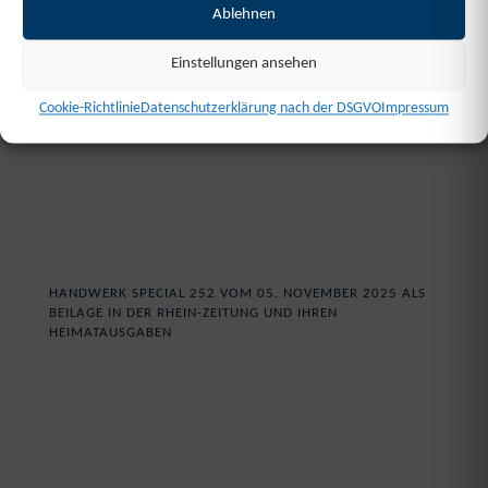
Ablehnen
Einstellungen ansehen
Cookie-Richtlinie
Datenschutzerklärung nach der DSGVO
Impressum
1/28
HANDWERK SPECIAL 252 VOM 05. NOVEMBER 2025 ALS
BEILAGE IN DER RHEIN-ZEITUNG UND IHREN
HEIMATAUSGABEN