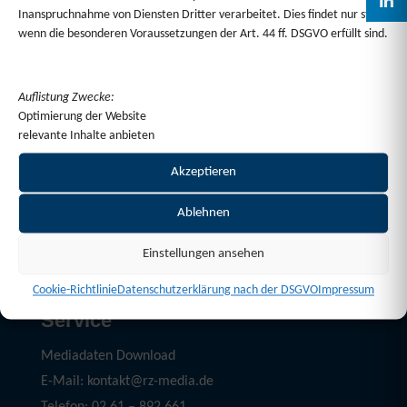
Inanspruchnahme von Diensten Dritter verarbeitet. Dies findet nur statt,
Wir beraten Sie gerne persönlich zu Formatwahl,
wenn die besonderen Voraussetzungen der Art. 44 ff. DSGVO erfüllt sind.
Kombinationen oder Gestaltungsmöglichkeiten.
Auflistung Zwecke:
Optimierung der Website
relevante Inhalte anbieten
Akzeptieren
Ablehnen
Einstellungen ansehen
Cookie-Richtlinie
Datenschutzerklärung nach der DSGVO
Impressum
Service
Mediadaten Download
E-Mail: kontakt@rz-media.de