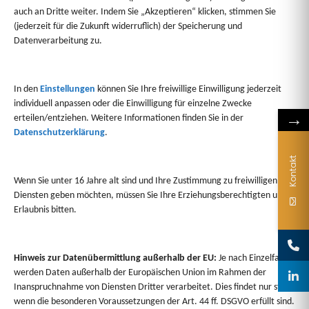
auch an Dritte weiter. Indem Sie „Akzeptieren“ klicken, stimmen Sie
1/23
(jederzeit für die Zukunft widerruflich) der Speicherung und
Datenverarbeitung zu.
In den
Einstellungen
können Sie Ihre freiwillige Einwilligung jederzeit
individuell anpassen oder die Einwilligung für einzelne Zwecke
→
erteilen/entziehen. Weitere Informationen finden Sie in der
Sie haben Fragen?
Datenschutzerklärung
.
Wir beraten Sie gerne persönlich zu Formatwahl,
Kontakt
Kombinationen oder Gestaltungsmöglichkeiten.
Wenn Sie unter 16 Jahre alt sind und Ihre Zustimmung zu freiwilligen
Diensten geben möchten, müssen Sie Ihre Erziehungsberechtigten um
Erlaubnis bitten.
Hinweis zur Datenübermittlung außerhalb der EU:
Je nach Einzelfall
werden Daten außerhalb der Europäischen Union im Rahmen der
Inanspruchnahme von Diensten Dritter verarbeitet. Dies findet nur statt,
wenn die besonderen Voraussetzungen der Art. 44 ff. DSGVO erfüllt sind.