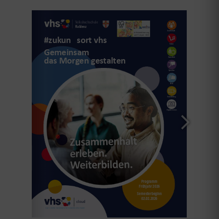
E-Mail: 
Nicole.Kuprian@vhs-koblenz.de
E-Mail: 
Sandra.Schmalz@vhs-koblenz.de
E-Mail: 
Mara.Hoffmann@vhs-koblenz.de
E-Mail: 
Astrid.Mueller@vhs-koblenz.de
E-Mail: 
Katharina.Rueber@vhs-koblenz.de
Hoevelstraße 6, 56073Koblenz,
info@vhs-koblenz.de
bitte an: 
info@vhs-koblenz.de