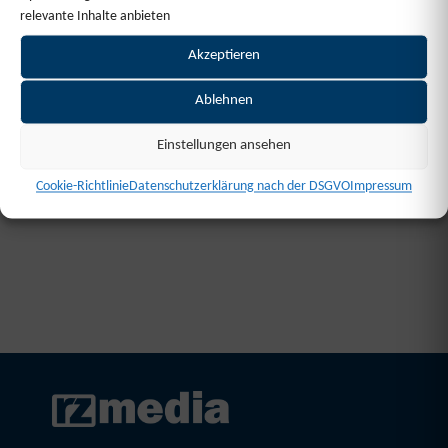
1/100
relevante Inhalte anbieten
Akzeptieren
Ablehnen
Einstellungen ansehen
Cookie-Richtlinie
Datenschutzerklärung nach der DSGVO
Impressum
Sie haben Fragen?
Wir beraten Sie gerne persönlich zu Formatwahl,
Kombinationen oder Gestaltungsmöglichkeiten.