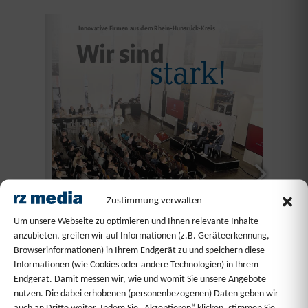
Zustimmung verwalten
Um unsere Webseite zu optimieren und Ihnen relevante Inhalte
anzubieten, greifen wir auf Informationen (z.B. Geräteerkennung,
Browserinformationen) in Ihrem Endgerät zu und speichern diese
Informationen (wie Cookies oder andere Technologien) in Ihrem
Endgerät. Damit messen wir, wie und womit Sie unsere Angebote
nutzen. Die dabei erhobenen (personenbezogenen) Daten geben wir
zentrale@stadt-land-plus.de
www.stadt-land-plus.de