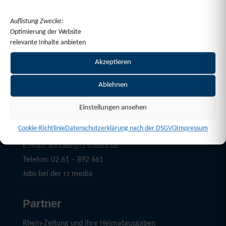
Auflistung Zwecke:
Optimierung der Website
relevante Inhalte anbieten
Akzeptieren
Ablehnen
Einstellungen ansehen
Service
Cookie-Richtlinie
Datenschutzerklärung nach der DSGVO
Impressum
Mediadaten Download
E-Mail: kontakt@rz-media.de
Telefon: 02 61 – 892 661
Jobs bei der rz media
Partner
Rhein-Zeitung und ihre Heimatausgaben