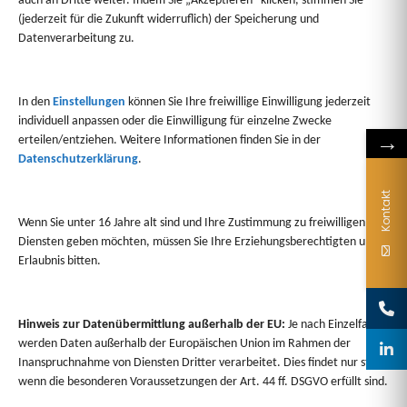
auch an Dritte weiter. Indem Sie „Akzeptieren“ klicken, stimmen Sie
(jederzeit für die Zukunft widerruflich) der Speicherung und
1/31
Datenverarbeitung zu.
In den
Einstellungen
können Sie Ihre freiwillige Einwilligung jederzeit
individuell anpassen oder die Einwilligung für einzelne Zwecke
→
erteilen/entziehen. Weitere Informationen finden Sie in der
Datenschutzerklärung
.
Kontakt
Wenn Sie unter 16 Jahre alt sind und Ihre Zustimmung zu freiwilligen
Diensten geben möchten, müssen Sie Ihre Erziehungsberechtigten um
Erlaubnis bitten.
Sie haben Fragen?
Wir beraten Sie gerne persönlich zu Formatwahl,
Hinweis zur Datenübermittlung außerhalb der EU:
Je nach Einzelfall
Kombinationen oder Gestaltungsmöglichkeiten.
werden Daten außerhalb der Europäischen Union im Rahmen der
Inanspruchnahme von Diensten Dritter verarbeitet. Dies findet nur statt,
wenn die besonderen Voraussetzungen der Art. 44 ff. DSGVO erfüllt sind.