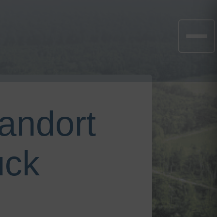
tandort
ück