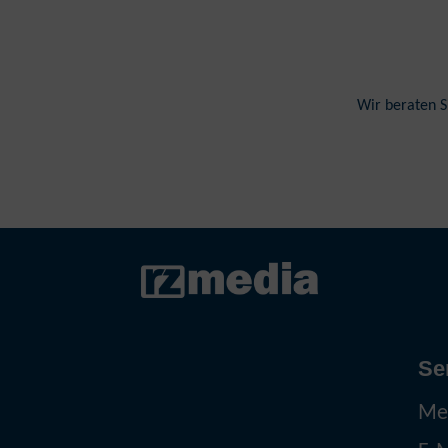
Wir beraten S
Se
Me