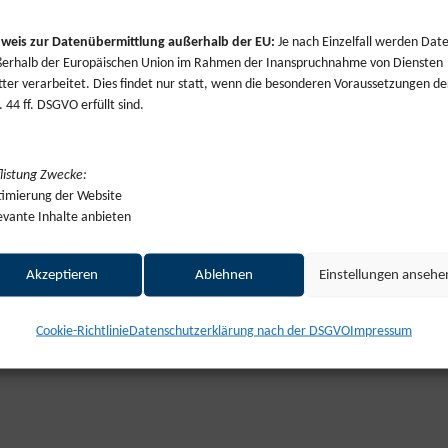
weis zur Datenübermittlung außerhalb der EU:
Je nach Einzelfall werden Dat
erhalb der Europäischen Union im Rahmen der Inanspruchnahme von Diensten
tter verarbeitet. Dies findet nur statt, wenn die besonderen Voraussetzungen de
. 44 ff. DSGVO erfüllt sind.
io@koblenz.ihk.de
listung Zwecke:
imierung der Website
evante Inhalte anbieten
1/23
Akzeptieren
Ablehnen
Einstellungen ansehe
Cookie-Richtlinie
Datenschutzerklärung nach der DSGVO
Impressum