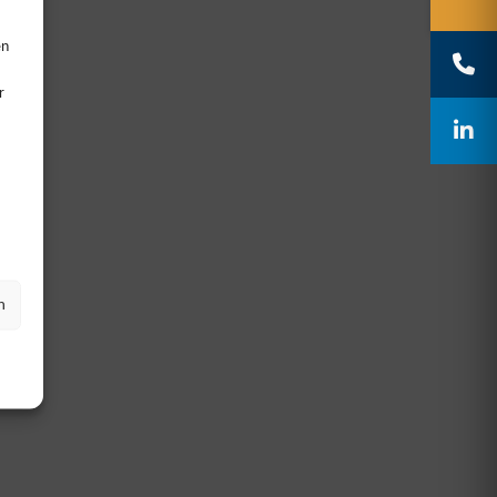
en
r
n