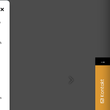
n
h
→
Kontakt
en