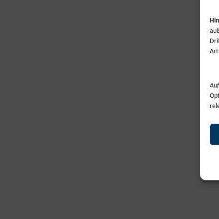
Hin
auß
Dri
Art
Auf
Opt
rel