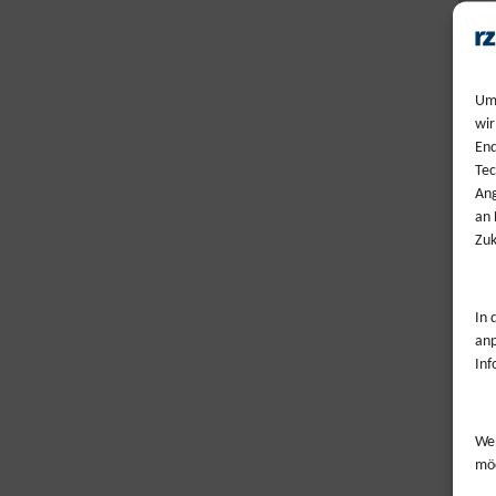
Um 
wir
End
Tec
Ang
an 
Zuk
In 
anp
Inf
Wen
möc