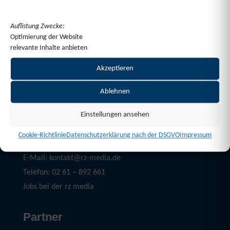
Auflistung Zwecke:
Optimierung der Website
relevante Inhalte anbieten
Akzeptieren
Ablehnen
Einstellungen ansehen
Service
Cookie-Richtlinie
Datenschutzerklärung nach der DSGVO
Impressum
Mediadaten Download
E-Mail: kontakt@rz-media.de
Telefon: 02 61 – 892 661
Jobs bei der rz media
Partner