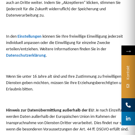
auch an Dritte weiter. Indem Sie „Akzeptieren“ klicken, stimmen Sie
info@gourmet-wildmanufaktur.de
 |
www.gourmet-wild.de
(jederzeit für die Zukunft widerruflich) der Speicherung und
Datenverarbeitung zu.
1/60
In den
Einstellungen
können Sie Ihre freiwillige Einwilligung jederzeit
individuell anpassen oder die Einwilligung für einzelne Zwecke
→
erteilen/entziehen. Weitere Informationen finden Sie in der
Datenschutzerklärung
.
Kontakt
Wenn Sie unter 16 Jahre alt sind und Ihre Zustimmung zu freiwilligen
Diensten geben möchten, müssen Sie Ihre Erziehungsberechtigten um
Erlaubnis bitten.
Sie haben Fragen?
Wir beraten Sie gerne persönlich zu Formatwahl,
Hinweis zur Datenübermittlung außerhalb der EU:
Je nach Einzelfall
Kombinationen oder Gestaltungsmöglichkeiten.
werden Daten außerhalb der Europäischen Union im Rahmen der
Inanspruchnahme von Diensten Dritter verarbeitet. Dies findet nur statt,
wenn die besonderen Voraussetzungen der Art. 44 ff. DSGVO erfüllt sind.