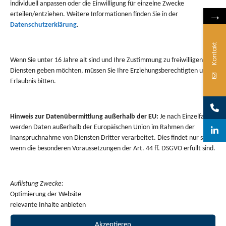
individuell anpassen oder die Einwilligung für einzelne Zwecke
→
erteilen/entziehen. Weitere Informationen finden Sie in der
Neueste
Datenschutzerklärung
.
Kontakt
Kommentare
Wenn Sie unter 16 Jahre alt sind und Ihre Zustimmung zu freiwilligen
Diensten geben möchten, müssen Sie Ihre Erziehungsberechtigten um
Erlaubnis bitten.
Es sind keine Kommentare vorhanden.
Hinweis zur Datenübermittlung außerhalb der EU:
Je nach Einzelfall
werden Daten außerhalb der Europäischen Union im Rahmen der
Inanspruchnahme von Diensten Dritter verarbeitet. Dies findet nur statt,
wenn die besonderen Voraussetzungen der Art. 44 ff. DSGVO erfüllt sind.
Auflistung Zwecke:
Optimierung der Website
relevante Inhalte anbieten
Service
Akzeptieren