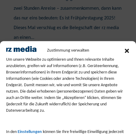
zwei Stunden Anreise – zusammenkommen, dann kann
das nur eins bedeuten: Es ist Frühjahrstagung 2025!
Dieses Mal verschlug es die Belegschaft der rz media
an einen...
Zustimmung verwalten
Artikel lesen
Um unsere Webseite zu optimieren und Ihnen relevante Inhalte
anzubieten, greifen wir auf Informationen (z.B. Geräteerkennung,
Browserinformationen) in Ihrem Endgerät zu und speichern diese
Informationen (wie Cookies oder andere Technologien) in Ihrem
Suchen
Endgerät. Damit messen wir, wie und womit Sie unsere Angebote
nutzen. Die dabei erhobenen (personenbezogenen) Daten geben wir
auch an Dritte weiter. Indem Sie „Akzeptieren“ klicken, stimmen Sie
Neueste Beiträge
(jederzeit für die Zukunft widerruflich) der Speicherung und
Datenverarbeitung zu.
Frühjahrstagung 2025 – die rz media zu Gast bei der
Hachenburger Brauerei
In den
Einstellungen
können Sie Ihre freiwillige Einwilligung jederzeit