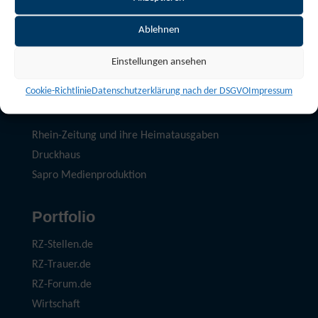
Mediadaten Download
E-Mail: kontakt@rz-media.de
Ablehnen
Telefon: 02 61 – 892 661
Einstellungen ansehen
Jobs bei der rz media
Cookie-Richtlinie
Datenschutzerklärung nach der DSGVO
Impressum
Partner
Rhein-Zeitung und ihre Heimatausgaben
Druckhaus
Sapro Medienproduktion
Portfolio
RZ-Stellen.de
RZ-Trauer.de
RZ-Forum.de
Wirtschaft